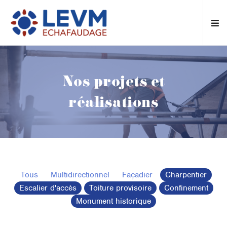
Nos projets et
réalisations
Tous
Multidirectionnel
Façadier
Charpentier
Escalier d'accès
Toiture provisoire
Confinement
Monument historique