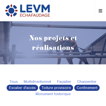
Nos projets et
réalisations
Tous
Multidirectionnel
Façadier
Charpentier
Escalier d'accès
Toiture provisoire
Confinement
Monument historique