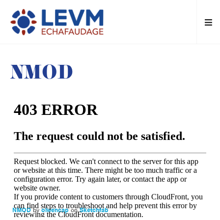
NMOD
NMOD
by
olwencap
on
Sketchfab